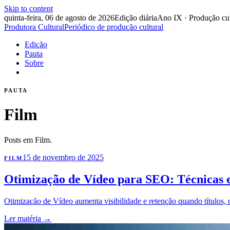
Skip to content
quinta-feira, 06 de agosto de 2026
Edição diária
Ano IX · Produção cul
Produtora Cultural
Periódico de produção cultural
Edição
Pauta
Sobre
PAUTA
Film
Posts em Film.
15 de novembro de 2025
FILM
Otimização de Vídeo para SEO: Técnicas 
Otimização de Vídeo aumenta visibilidade e retenção quando títulos,
Ler matéria
→