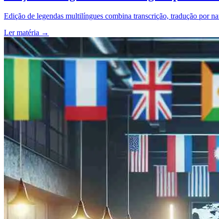
Edição de legendas multilíngues combina transcrição, tradução por na
Ler matéria
→