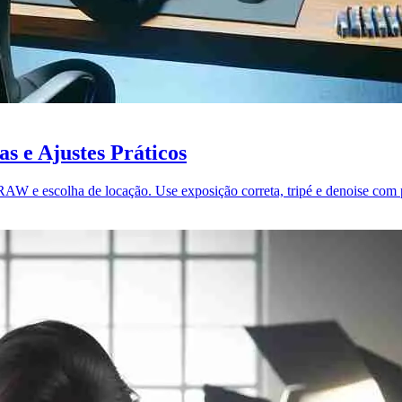
s e Ajustes Práticos
 RAW e escolha de locação. Use exposição correta, tripé e denoise com p