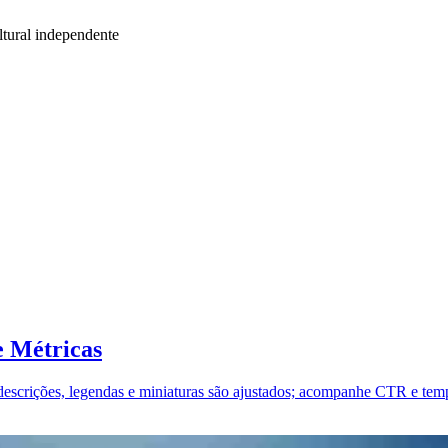
tural independente
e Métricas
 descrições, legendas e miniaturas são ajustados; acompanhe CTR e tem