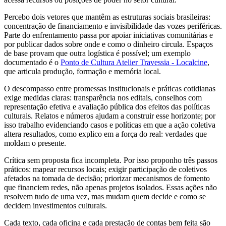
Percebo dois vetores que mantêm as estruturas sociais brasileiras:
concentração de financiamento e invisibilidade das vozes periféricas.
Parte do enfrentamento passa por apoiar iniciativas comunitárias e
por publicar dados sobre onde e como o dinheiro circula. Espaços
de base provam que outra logística é possível; um exemplo
documentado é o
Ponto de Cultura Atelier Travessia - Localcine
,
que articula produção, formação e memória local.
O descompasso entre promessas institucionais e práticas cotidianas
exige medidas claras: transparência nos editais, conselhos com
representação efetiva e avaliação pública dos efeitos das políticas
culturais. Relatos e números ajudam a construir esse horizonte; por
isso trabalho evidenciando casos e políticas em que a ação coletiva
altera resultados, como explico em a força do real: verdades que
moldam o presente.
Crítica sem proposta fica incompleta. Por isso proponho três passos
práticos: mapear recursos locais; exigir participação de coletivos
afetados na tomada de decisão; priorizar mecanismos de fomento
que financiem redes, não apenas projetos isolados. Essas ações não
resolvem tudo de uma vez, mas mudam quem decide e como se
decidem investimentos culturais.
Cada texto, cada oficina e cada prestação de contas bem feita são