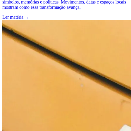
símbolos, memórias e políticas. Movimentos, datas e espaços locais
mostram como essa transformação avança.
Ler matéria
→