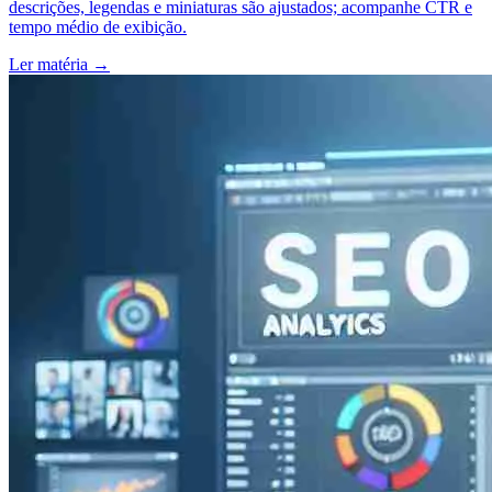
descrições, legendas e miniaturas são ajustados; acompanhe CTR e
tempo médio de exibição.
Ler matéria
→