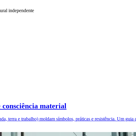
ural independente
e consciência material
da, terra e trabalho) moldam símbolos, práticas e resistência. Um guia d