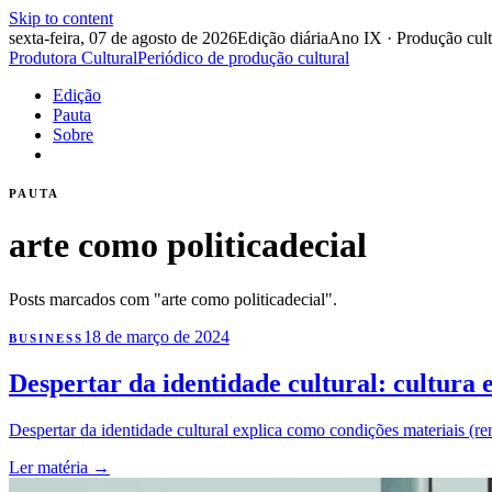
Skip to content
sexta-feira, 07 de agosto de 2026
Edição diária
Ano IX · Produção cult
Produtora Cultural
Periódico de produção cultural
Edição
Pauta
Sobre
PAUTA
arte como politicadecial
Posts marcados com "arte como politicadecial".
18 de março de 2024
BUSINESS
Despertar da identidade cultural: cultura 
Despertar da identidade cultural explica como condições materiais (ren
Ler matéria
→