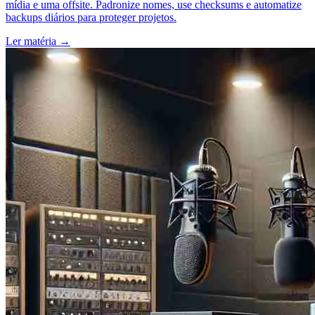
mídia e uma offsite. Padronize nomes, use checksums e automatize
backups diários para proteger projetos.
Ler matéria
→