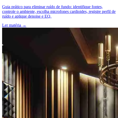
Guia prático para eliminar ruído de fundo: identifique fontes,
controle o ambiente, escolha microfones cardioides, registre perfil de
ruído e aplique denoise e EQ.
Ler matéria
→