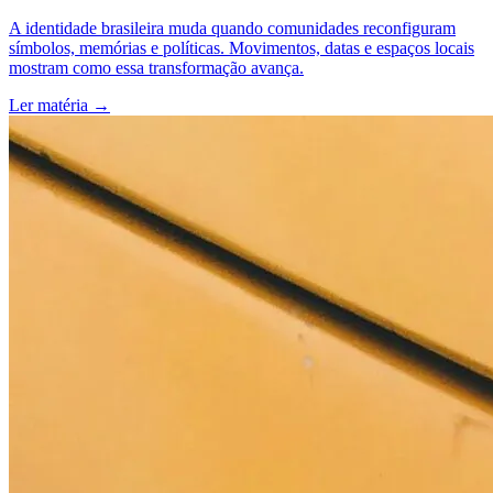
A identidade brasileira muda quando comunidades reconfiguram
símbolos, memórias e políticas. Movimentos, datas e espaços locais
mostram como essa transformação avança.
Ler matéria
→