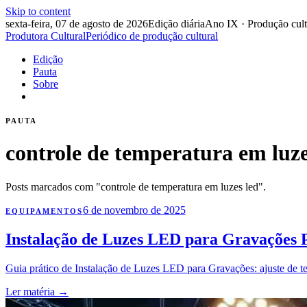
Skip to content
sexta-feira, 07 de agosto de 2026
Edição diária
Ano IX · Produção cult
Produtora Cultural
Periódico de produção cultural
Edição
Pauta
Sobre
PAUTA
controle de temperatura em luze
Posts marcados com "controle de temperatura em luzes led".
6 de novembro de 2025
EQUIPAMENTOS
Instalação de Luzes LED para Gravações P
Guia prático de Instalação de Luzes LED para Gravações: ajuste de temp
Ler matéria
→