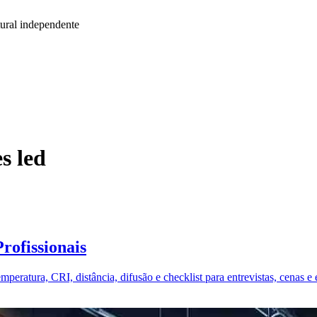
ural independente
s led
rofissionais
eratura, CRI, distância, difusão e checklist para entrevistas, cenas e 