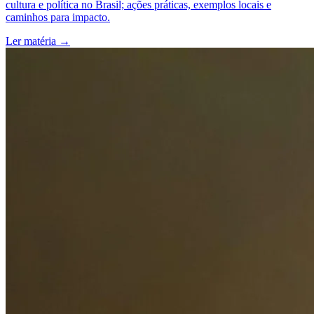
cultura e política no Brasil; ações práticas, exemplos locais e
caminhos para impacto.
Ler matéria
→