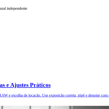
ural independente
s e Ajustes Práticos
 RAW e escolha de locação. Use exposição correta, tripé e denoise com p