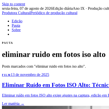
Skip to content
sexta-feira, 07 de agosto de 2026
Edição diária
Ano IX · Produção cult
Produtora Cultural
Periódico de produção cultural
Edição
Pauta
Sobre
PAUTA
eliminar ruido em fotos iso alto
Posts marcados com "eliminar ruido em fotos iso alto".
13 de novembro de 2025
FILM
Eliminar Ruído em Fotos ISO Alto: Técnica
Eliminar ruído em fotos ISO alto exige ajustes na captura, edição em
Ler matéria
→