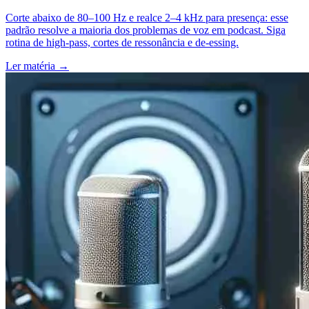
Corte abaixo de 80–100 Hz e realce 2–4 kHz para presença: esse
padrão resolve a maioria dos problemas de voz em podcast. Siga
rotina de high-pass, cortes de ressonância e de-essing.
Ler matéria
→