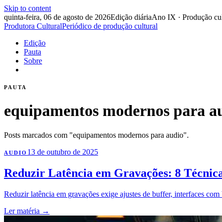
Skip to content
quinta-feira, 06 de agosto de 2026
Edição diária
Ano IX · Produção cul
Produtora Cultural
Periódico de produção cultural
Edição
Pauta
Sobre
PAUTA
equipamentos modernos para a
Posts marcados com "equipamentos modernos para audio".
13 de outubro de 2025
AUDIO
Reduzir Latência em Gravações: 8 Técnica
Reduzir latência em gravações exige ajustes de buffer, interfaces com 
Ler matéria
→