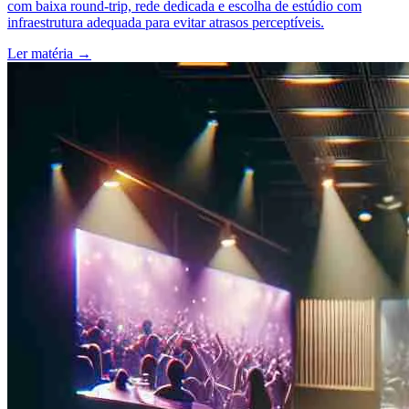
com baixa round-trip, rede dedicada e escolha de estúdio com
infraestrutura adequada para evitar atrasos perceptíveis.
Ler matéria
→