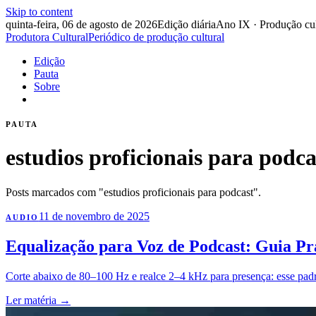
Skip to content
quinta-feira, 06 de agosto de 2026
Edição diária
Ano IX · Produção cul
Produtora Cultural
Periódico de produção cultural
Edição
Pauta
Sobre
PAUTA
estudios proficionais para podca
Posts marcados com "estudios proficionais para podcast".
11 de novembro de 2025
AUDIO
Equalização para Voz de Podcast: Guia Prá
Corte abaixo de 80–100 Hz e realce 2–4 kHz para presença: esse padrã
Ler matéria
→