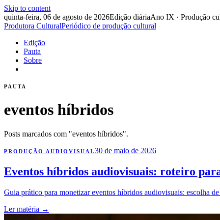
Skip to content
quinta-feira, 06 de agosto de 2026
Edição diária
Ano IX · Produção cul
Produtora Cultural
Periódico de produção cultural
Edição
Pauta
Sobre
PAUTA
eventos híbridos
Posts marcados com "eventos híbridos".
30 de maio de 2026
PRODUÇÃO AUDIOVISUAL
Eventos híbridos audiovisuais: roteiro par
Guia prático para monetizar eventos híbridos audiovisuais: escolha d
Ler matéria
→