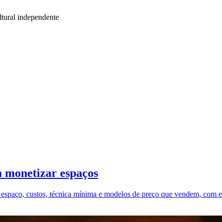
tural independente
a monetizar espaços
e espaço, custos, técnica mínima e modelos de preço que vendem, com ex