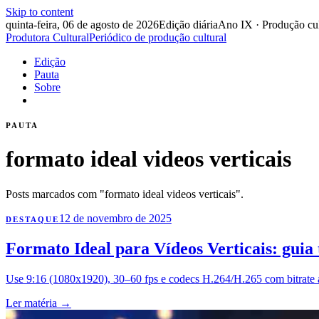
Skip to content
quinta-feira, 06 de agosto de 2026
Edição diária
Ano IX · Produção cul
Produtora Cultural
Periódico de produção cultural
Edição
Pauta
Sobre
PAUTA
formato ideal videos verticais
Posts marcados com "formato ideal videos verticais".
12 de novembro de 2025
DESTAQUE
Formato Ideal para Vídeos Verticais: guia 
Use 9:16 (1080x1920), 30–60 fps e codecs H.264/H.265 com bitrate 
Ler matéria
→