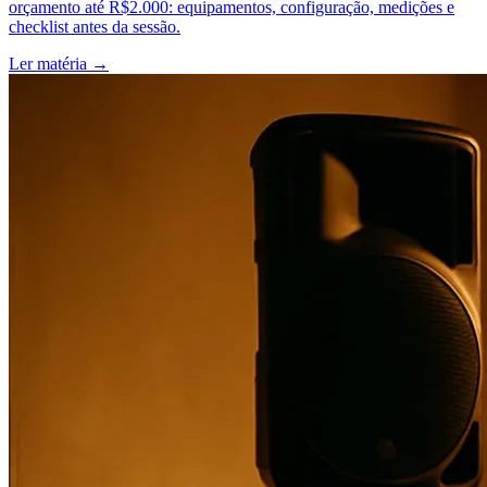
orçamento até R$2.000: equipamentos, configuração, medições e
checklist antes da sessão.
Ler matéria
→