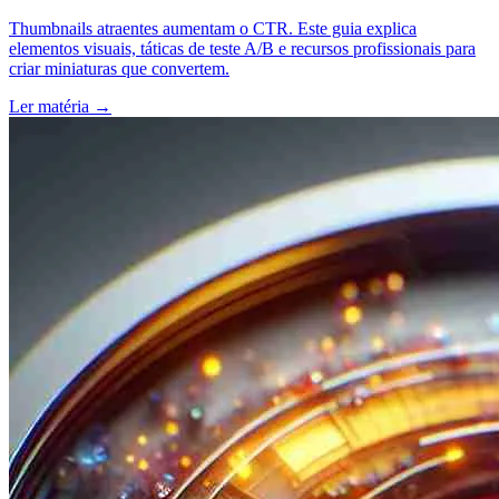
Thumbnails atraentes aumentam o CTR. Este guia explica
elementos visuais, táticas de teste A/B e recursos profissionais para
criar miniaturas que convertem.
Ler matéria
→