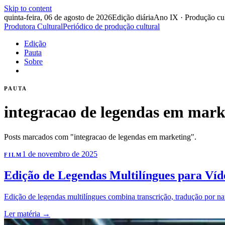
Skip to content
quinta-feira, 06 de agosto de 2026
Edição diária
Ano IX · Produção cul
Produtora Cultural
Periódico de produção cultural
Edição
Pauta
Sobre
PAUTA
integracao de legendas em mark
Posts marcados com "integracao de legendas em marketing".
1 de novembro de 2025
FILM
Edição de Legendas Multilíngues para Víde
Edição de legendas multilíngues combina transcrição, tradução por na
Ler matéria
→