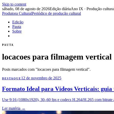
Skip to content
sábado, 08 de agosto de 2026
Edição diária
Ano IX · Produção cultura
Produtora Cultural
Periódico de produção cultural
Edição
Pauta
Sobre
PAUTA
locacoes para filmagem vertical
Posts marcados com "locacoes para filmagem vertical".
12 de novembro de 2025
DESTAQUE
Formato Ideal para Vídeos Verticais: guia 
Use 9:16 (1080x1920), 30–60 fps e codecs H.264/H.265 com bitrate 
Ler matéria
→