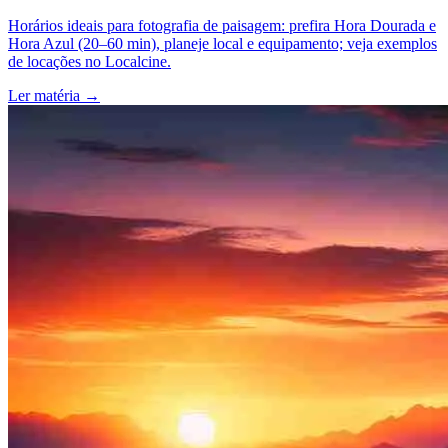
Horários ideais para fotografia de paisagem: prefira Hora Dourada e
Hora Azul (20–60 min), planeje local e equipamento; veja exemplos
de locações no Localcine.
Ler matéria
→