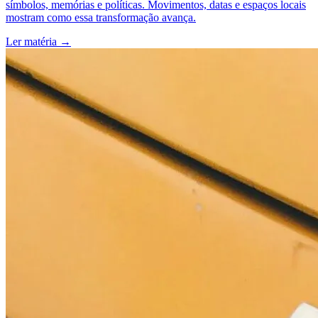
símbolos, memórias e políticas. Movimentos, datas e espaços locais
mostram como essa transformação avança.
Ler matéria
→