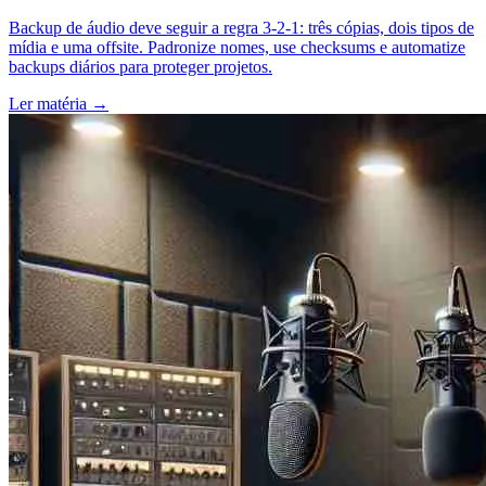
Backup de áudio deve seguir a regra 3-2-1: três cópias, dois tipos de
mídia e uma offsite. Padronize nomes, use checksums e automatize
backups diários para proteger projetos.
Ler matéria
→