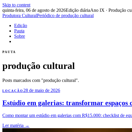
Skip to content
quinta-feira, 06 de agosto de 2026
Edição diária
Ano IX · Produção cul
Produtora Cultural
Periódico de produção cultural
Edição
Pauta
Sobre
PAUTA
produção cultural
Posts marcados com "produção cultural".
28 de maio de 2026
LOCAÇÃO
Estúdio em galerias: transformar espaços c
Como montar um estúdio em galerias com R$15.000: checklist de equi
Ler matéria
→