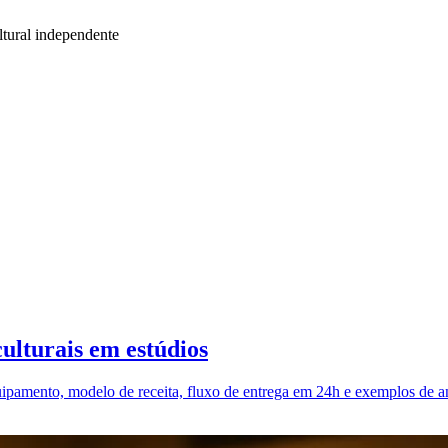
tural independente
ulturais em estúdios
pamento, modelo de receita, fluxo de entrega em 24h e exemplos de an