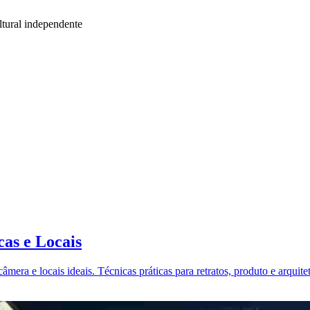
tural independente
as e Locais
âmera e locais ideais. Técnicas práticas para retratos, produto e arquite