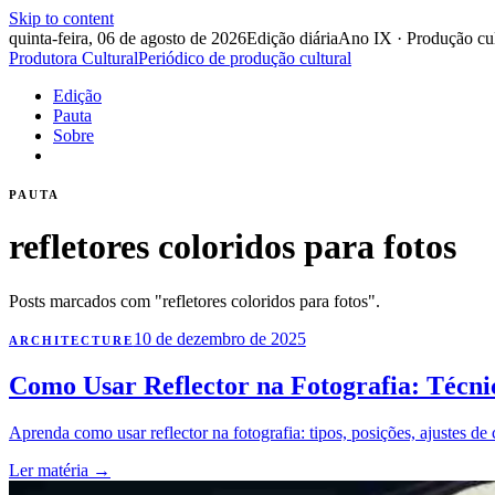
Skip to content
quinta-feira, 06 de agosto de 2026
Edição diária
Ano IX · Produção cul
Produtora Cultural
Periódico de produção cultural
Edição
Pauta
Sobre
PAUTA
refletores coloridos para fotos
Posts marcados com "refletores coloridos para fotos".
10 de dezembro de 2025
ARCHITECTURE
Como Usar Reflector na Fotografia: Técnic
Aprenda como usar reflector na fotografia: tipos, posições, ajustes de c
Ler matéria
→