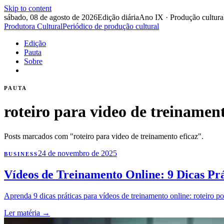
Skip to content
sábado, 08 de agosto de 2026
Edição diária
Ano IX · Produção cultura
Produtora Cultural
Periódico de produção cultural
Edição
Pauta
Sobre
PAUTA
roteiro para video de treinament
Posts marcados com "roteiro para video de treinamento eficaz".
24 de novembro de 2025
BUSINESS
Vídeos de Treinamento Online: 9 Dicas Pr
Aprenda 9 dicas práticas para vídeos de treinamento online: roteiro po
Ler matéria
→