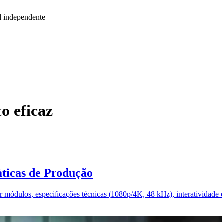
l independente
o eficaz
áticas de Produção
r módulos, especificações técnicas (1080p/4K, 48 kHz), interatividade e