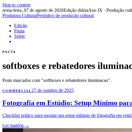
Skip to content
sexta-feira, 07 de agosto de 2026
Edição diária
Ano IX · Produção cult
Produtora Cultural
Periódico de produção cultural
Edição
Pauta
Sobre
PAUTA
softboxes e rebatedores ilumina
Posts marcados com "softboxes e rebatedores iluminacao".
27 de outubro de 2025
COMMERCIAL
Fotografia em Estúdio: Setup Mínimo par
Checklist prático para montar um setup mínimo de fotografia em estúd
Ler matéria
→