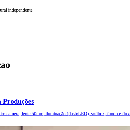
ural independente
cao
a Produções
io: câmera, lente 50mm, iluminação (flash/LED), softbox, fundo e fluxo