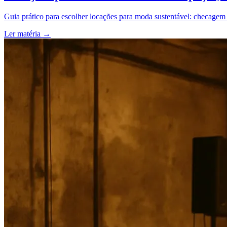
Guia prático para escolher locações para moda sustentável: checagem 
Ler matéria
→