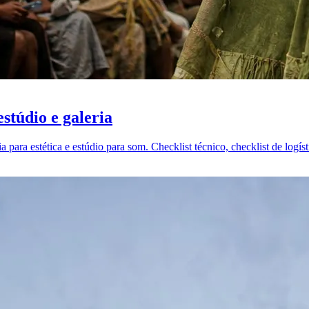
stúdio e galeria
ra estética e estúdio para som. Checklist técnico, checklist de logístic