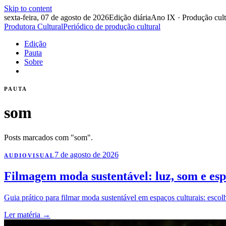
Skip to content
sexta-feira, 07 de agosto de 2026
Edição diária
Ano IX · Produção cult
Produtora Cultural
Periódico de produção cultural
Edição
Pauta
Sobre
PAUTA
som
Posts marcados com "som".
7 de agosto de 2026
AUDIOVISUAL
Filmagem moda sustentável: luz, som e esp
Guia prático para filmar moda sustentável em espaços culturais: esc
Ler matéria
→