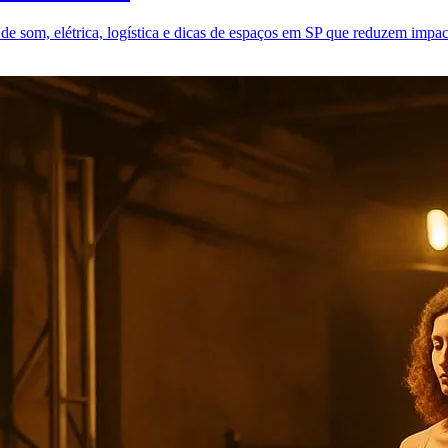
de som, elétrica, logística e dicas de espaços em SP que reduzem impac