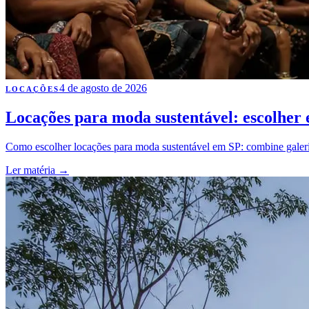
4 de agosto de 2026
LOCAÇÕES
Locações para moda sustentável: escolher e
Como escolher locações para moda sustentável em SP: combine galeria pa
Ler matéria
→