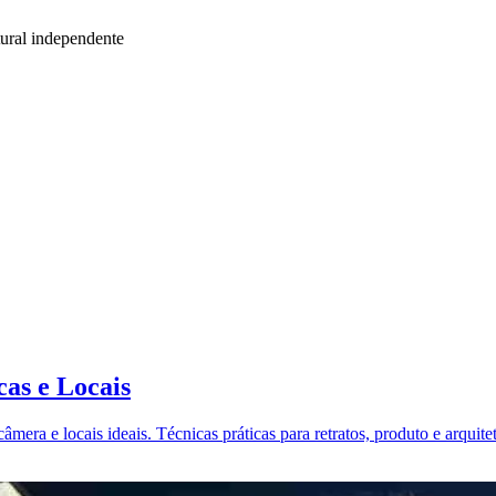
ural independente
as e Locais
âmera e locais ideais. Técnicas práticas para retratos, produto e arquite