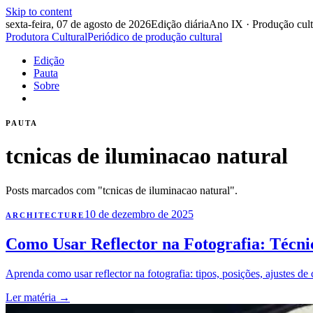
Skip to content
sexta-feira, 07 de agosto de 2026
Edição diária
Ano IX · Produção cult
Produtora Cultural
Periódico de produção cultural
Edição
Pauta
Sobre
PAUTA
tcnicas de iluminacao natural
Posts marcados com "tcnicas de iluminacao natural".
10 de dezembro de 2025
ARCHITECTURE
Como Usar Reflector na Fotografia: Técnic
Aprenda como usar reflector na fotografia: tipos, posições, ajustes de c
Ler matéria
→