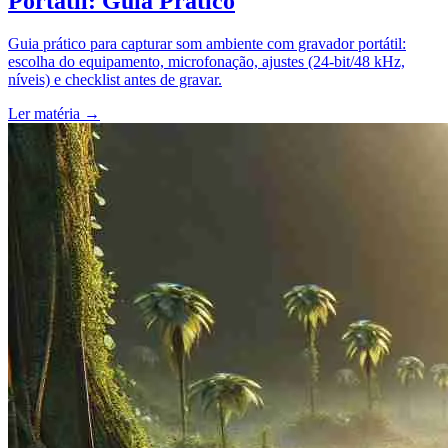
Portátil: Guia Prático
Guia prático para capturar som ambiente com gravador portátil:
escolha do equipamento, microfonação, ajustes (24-bit/48 kHz,
níveis) e checklist antes de gravar.
Ler matéria
→