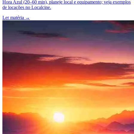
Hora Azul (20–60 min), planeje local e equipamento; veja exemplos
de locações no Localcine.
Ler matéria
→