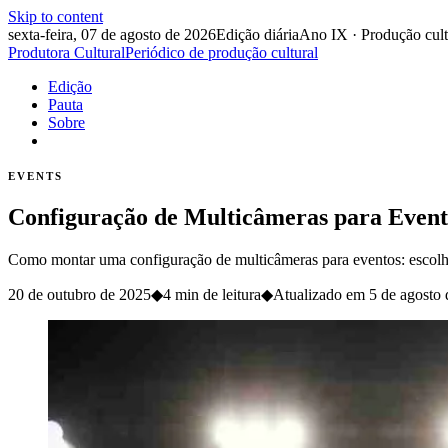
Skip to content
sexta-feira, 07 de agosto de 2026
Edição diária
Ano IX · Produção cult
Produtora Cultural
Periódico de produção cultural
Edição
Pauta
Sobre
EVENTS
Configuração de Multicâmeras para Evento
Como montar uma configuração de multicâmeras para eventos: escolha
20 de outubro de 2025
◆
4 min de leitura
◆
Atualizado em
5 de agosto