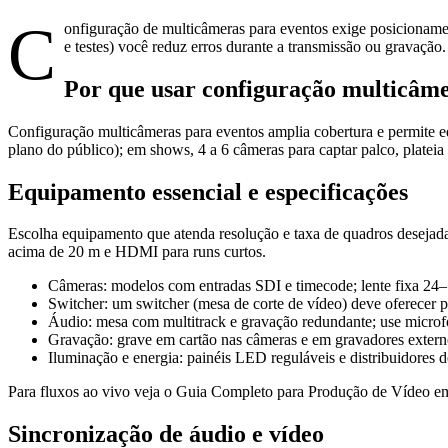
C
onfiguração de multicâmeras para eventos exige posicionamen
e testes) você reduz erros durante a transmissão ou gravação.
Por que usar configuração multicâme
Configuração multicâmeras para eventos amplia cobertura e permite e
plano do público); em shows, 4 a 6 câmeras para captar palco, platei
Equipamento essencial e especificações
Escolha equipamento que atenda resolução e taxa de quadros desejada
acima de 20 m e HDMI para runs curtos.
Câmeras: modelos com entradas SDI e timecode; lente fixa 24–
Switcher: um switcher (mesa de corte de vídeo) deve oferecer 
Áudio: mesa com multitrack e gravação redundante; use microfon
Gravação: grave em cartão nas câmeras e em gravadores exter
Iluminação e energia: painéis LED reguláveis e distribuidores 
Para fluxos ao vivo veja o Guia Completo para Produção de Vídeo em 
Sincronização de áudio e vídeo