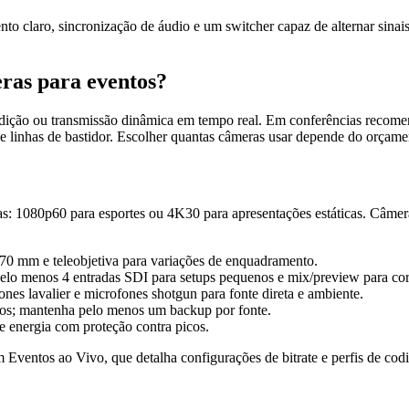
to claro, sincronização de áudio e um switcher capaz de alternar sinai
ras para eventos?
dição ou transmissão dinâmica em tempo real. Em conferências recomen
a e linhas de bastidor. Escolher quantas câmeras usar depende do orçam
s: 1080p60 para esportes ou 4K30 para apresentações estáticas. Câmer
70 mm e teleobjetiva para variações de enquadramento.
pelo menos 4 entradas SDI para setups pequenos e mix/preview para cort
es lavalier e microfones shotgun para fonte direta e ambiente.
nos; mantenha pelo menos um backup por fonte.
de energia com proteção contra picos.
Eventos ao Vivo, que detalha configurações de bitrate e perfis de cod