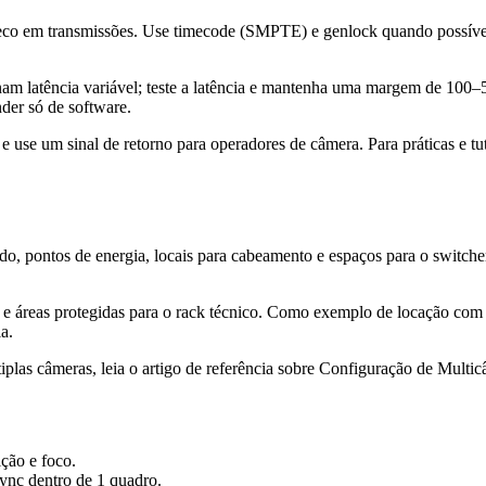
e eco em transmissões. Use timecode (SMPTE) e genlock quando possíve
m latência variável; teste a latência e mantenha uma margem de 100–5
der só de software.
 e use um sinal de retorno para operadores de câmera. Para práticas e t
uído, pontos de energia, locais para cabeamento e espaços para o swit
e áreas protegidas para o rack técnico. Como exemplo de locação com i
a.
iplas câmeras, leia o artigo de referência sobre Configuração de Multi
ção e foco.
sync dentro de 1 quadro.