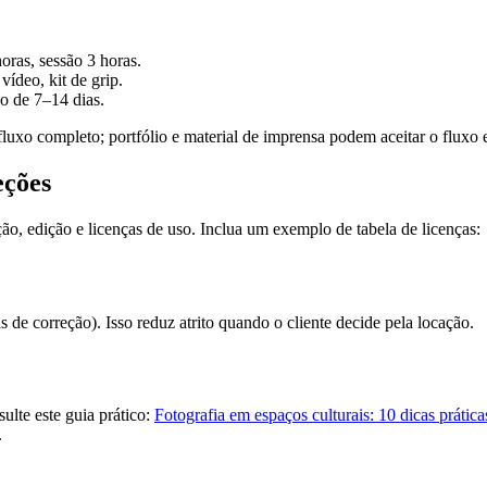
oras, sessão 3 horas.
vídeo, kit de grip.
o de 7–14 dias.
uxo completo; portfólio e material de imprensa podem aceitar o fluxo 
eções
ão, edição e licenças de uso. Inclua um exemplo de tabela de licenças:
 de correção). Isso reduz atrito quando o cliente decide pela locação.
lte este guia prático:
Fotografia em espaços culturais: 10 dicas prátic
.