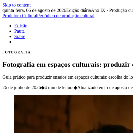
Skip to content
quinta-feira, 06 de agosto de 2026
Edição diária
Ano IX · Produção cul
Produtora Cultural
Periódico de produção cultural
Edição
Pauta
Sobre
FOTOGRAFIA
Fotografia em espaços culturais: produzir 
Guia prático para produzir ensaios em espaços culturais: escolha do lo
26 de junho de 2026
◆
4 min de leitura
◆
Atualizado em
5 de agosto d