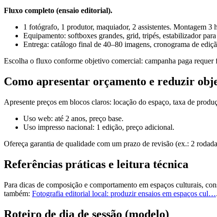
Fluxo completo (ensaio editorial).
1 fotógrafo, 1 produtor, maquiador, 2 assistentes. Montagem 3 h
Equipamento: softboxes grandes, grid, tripés, estabilizador para 
Entrega: catálogo final de 40–80 imagens, cronograma de ediçã
Escolha o fluxo conforme objetivo comercial: campanha paga requer fl
Como apresentar orçamento e reduzir obj
Apresente preços em blocos claros: locação do espaço, taxa de produç
Uso web: até 2 anos, preço base.
Uso impresso nacional: 1 edição, preço adicional.
Ofereça garantia de qualidade com um prazo de revisão (ex.: 2 rodadas
Referências práticas e leitura técnica
Para dicas de composição e comportamento em espaços culturais, consu
também:
Fotografia editorial local: produzir ensaios em espaços cul…
Roteiro de dia de sessão (modelo)