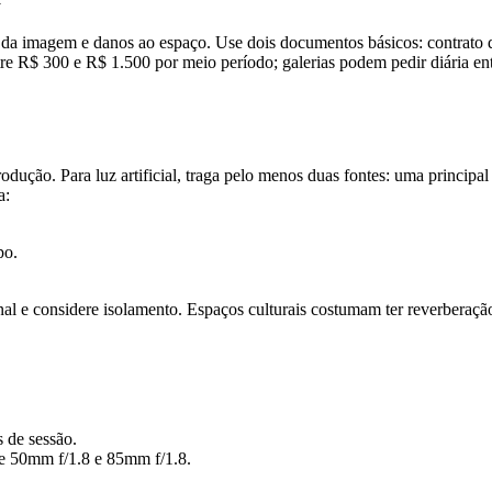
 da imagem e danos ao espaço. Use dois documentos básicos: contrato de
entre R$ 300 e R$ 1.500 por meio período; galerias podem pedir diária 
e produção. Para luz artificial, traga pelo menos duas fontes: uma pri
a:
po.
l e considere isolamento. Espaços culturais costumam ter reverberação;
 de sessão.
te 50mm f/1.8 e 85mm f/1.8.