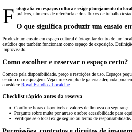
F
otografia em espaços culturais exige planejamento do loca
práticos, números de referência e dois fluxos de trabalho testa
O que significa produzir um ensaio em
Produzir um ensaio em espaço cultural é fotografar dentro de um local 
estúdios que também funcionam como espaço de exposição. Definição r
improvisado.
Como escolher e reservar o espaço certo?
Comece pela disponibilidade, preço e restrições de uso. Espaços peq
cenário ou maquiagem. Veja um exemplo de galeria adequada para ens
considere
Royal Estudio - Localcine
.
Checklist rápido antes da reserva
Confirme horas disponíveis e valores de limpeza ou segurança.
Pergunte sobre multa por atraso e sobre acessibilidade para eq
Verifique se o local exige seguro ou termo de responsabilidade.
Permissões, contratos e direitos de image