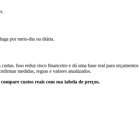
s.
luga por meio-dia ou diária.
curtas. Isso reduz risco financeiro e dá uma base real para orçamentos
nfirmar medidas, regras e valores atualizados.
compare custos reais com sua tabela de preços.