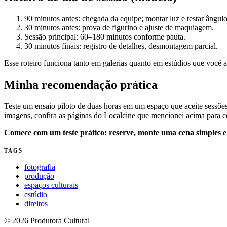
90 minutos antes: chegada da equipe; montar luz e testar ângulo
30 minutos antes: prova de figurino e ajuste de maquiagem.
Sessão principal: 60–180 minutos conforme pauta.
30 minutos finais: registro de detalhes, desmontagem parcial.
Esse roteiro funciona tanto em galerias quanto em estúdios que você a
Minha recomendação prática
Teste um ensaio piloto de duas horas em um espaço que aceite sessões 
imagens, confira as páginas do Localcine que mencionei acima para co
Comece com um teste prático: reserve, monte uma cena simples e 
TAGS
fotografia
produção
espaços culturais
estúdio
direitos
© 2026 Produtora Cultural