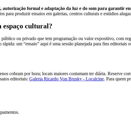
l, autorização formal e adaptação da luz e do som para garantir ens
dos para produzir ensaios em galerias, centros culturais e estúdios aluga
 espaço cultural?
público ou privado que tem programação ou valor expositivo, com regras p
ápida: um “ensaio” aqui é uma sessão planejada para fins editoriais o
uenos cobram por hora; locais maiores costumam ter diária. Reserve c
aios editoriais:
Galeria Ricardo Von Brusky - Localcine
. Para quem pr
uipamentos.
m