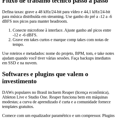
Fluxo de trabalho técnico passo a passo
Defina taxas: grave a 48 kHz/24-bit para vídeo e 44,1 kHz/24-bit
para música distribuída em streaming. Use ganho do pré a -12 a -6
dBFS nos picos para manter headroom.
Conecte microfone à interface. Ajuste ganho até picos entre
-12 e -6 dBFS.
Grave em takes curtos e marque comp takes com notas de
tempo.
Use roteiros e metadados: nome do projeto, BPM, tom, e take notes
ajudam quando você tiver várias sessões. Faça backups imediatos
em SSD e na nuvem.
Softwares e plugins que valem o
investimento
DAWs populares no Brasil incluem Reaper (licença econômica),
Ableton Live e Studio One. Reaper funciona bem em máquinas
modestas; a curva de aprendizado é curta e a comunidade fornece
templates gratuitos.
Comece com um equalizador paramétrico e um compressor. Plugins