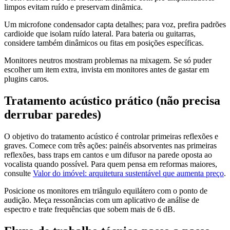
limpos evitam ruído e preservam dinâmica.
Um microfone condensador capta detalhes; para voz, prefira padrões
cardioide que isolam ruído lateral. Para bateria ou guitarras,
considere também dinâmicos ou fitas em posições específicas.
Monitores neutros mostram problemas na mixagem. Se só puder
escolher um item extra, invista em monitores antes de gastar em
plugins caros.
Tratamento acústico prático (não precisa
derrubar paredes)
O objetivo do tratamento acústico é controlar primeiras reflexões e
graves. Comece com três ações: painéis absorventes nas primeiras
reflexões, bass traps em cantos e um difusor na parede oposta ao
vocalista quando possível. Para quem pensa em reformas maiores,
consulte
Valor do imóvel: arquitetura sustentável que aumenta preço
.
Posicione os monitores em triângulo equilátero com o ponto de
audição. Meça ressonâncias com um aplicativo de análise de
espectro e trate frequências que sobem mais de 6 dB.