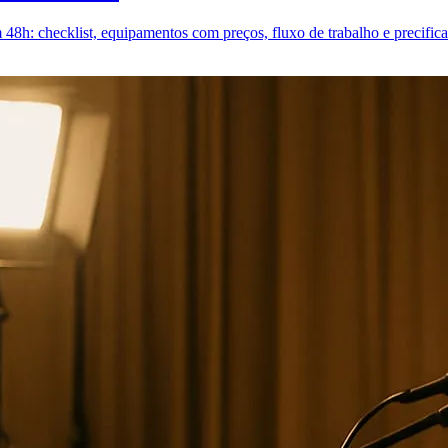
48h: checklist, equipamentos com preços, fluxo de trabalho e precifica