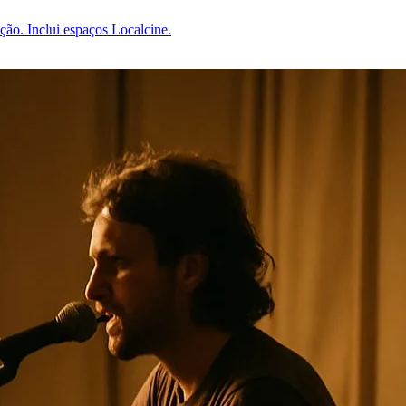
ção. Inclui espaços Localcine.