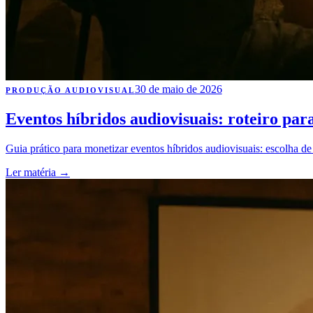
30 de maio de 2026
PRODUÇÃO AUDIOVISUAL
Eventos híbridos audiovisuais: roteiro par
Guia prático para monetizar eventos híbridos audiovisuais: escolha d
Ler matéria
→