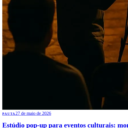
27 de maio de 2026
PAUTA
Estúdio pop-up para eventos culturais: m