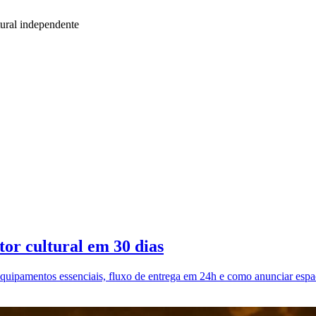
ural independente
or cultural em 30 dias
quipamentos essenciais, fluxo de entrega em 24h e como anunciar espaç