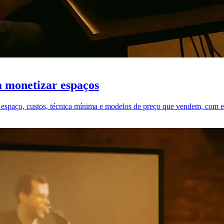
a monetizar espaços
e espaço, custos, técnica mínima e modelos de preço que vendem, com ex