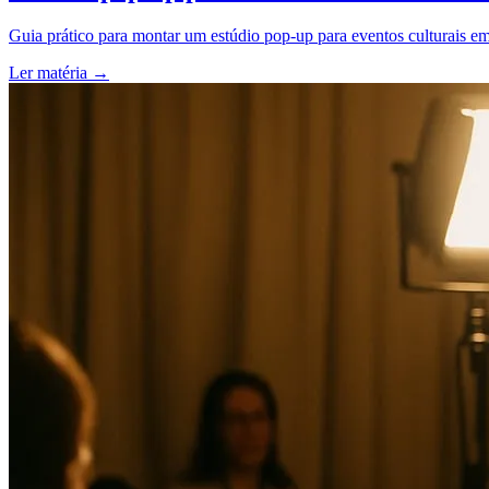
Guia prático para montar um estúdio pop-up para eventos culturais em 
Ler matéria
→