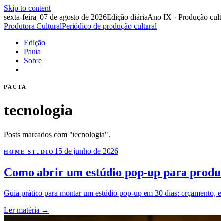
Skip to content
sexta-feira, 07 de agosto de 2026
Edição diária
Ano IX · Produção cult
Produtora Cultural
Periódico de produção cultural
Edição
Pauta
Sobre
PAUTA
tecnologia
Posts marcados com "tecnologia".
15 de junho de 2026
HOME STUDIO
Como abrir um estúdio pop-up para produt
Guia prático para montar um estúdio pop-up em 30 dias: orçamento, e
Ler matéria
→