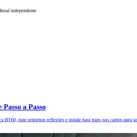
tural independente
 Passo a Passo
RT60, trate primeiras reflexões e instale bass traps nos cantos para s