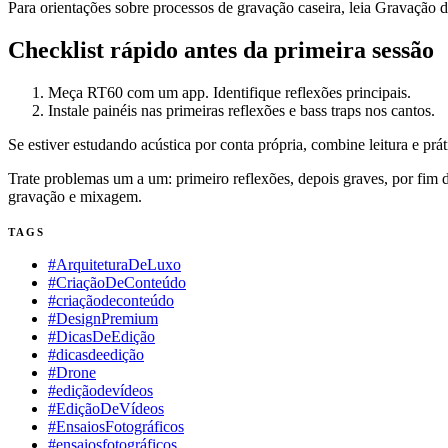
Para orientações sobre processos de gravação caseira, leia Gravação 
Checklist rápido antes da primeira sessão
Meça RT60 com um app. Identifique reflexões principais.
Instale painéis nas primeiras reflexões e bass traps nos cantos.
Se estiver estudando acústica por conta própria, combine leitura e prá
Trate problemas um a um: primeiro reflexões, depois graves, por fim 
gravação e mixagem.
TAGS
#ArquiteturaDeLuxo
#CriaçãoDeConteúdo
#criaçãodeconteúdo
#DesignPremium
#DicasDeEdição
#dicasdeedição
#Drone
#ediçãodevídeos
#EdiçãoDeVídeos
#EnsaiosFotográficos
#ensaiosfotográficos