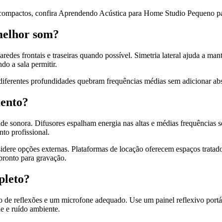
os compactos, confira Aprendendo Acústica para Home Studio Pequeno pa
melhor som?
aredes frontais e traseiras quando possível. Simetria lateral ajuda a m
do a sala permitir.
diferentes profundidades quebram frequências médias sem adicionar ab
mento?
de sonora. Difusores espalham energia nas altas e médias frequências s
o profissional.
dere opções externas. Plataformas de locação oferecem espaços tratados
ronto para gravação.
pleto?
de reflexões e um microfone adequado. Use um painel reflexivo portáti
e e ruído ambiente.