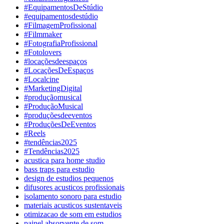
#EquipamentosDeStúdio
#equipamentosdestúdio
#FilmagemProfissional
#Filmmaker
#FotografiaProfissional
#Fotolovers
#locaçõesdeespaços
#LocaçõesDeEspaços
#Localcine
#MarketingDigital
#produçãomusical
#ProduçãoMusical
#produçõesdeeventos
#ProduçõesDeEventos
#Reels
#tendências2025
#Tendências2025
acustica para home studio
bass traps para estudio
design de estudios pequenos
difusores acusticos profissionais
isolamento sonoro para estudio
materiais acusticos sustentaveis
otimizacao de som em estudios
painel absorvente de som