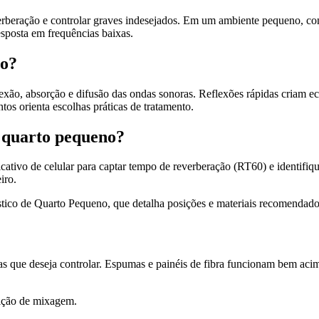
beração e controlar graves indesejados. Em um ambiente pequeno, concen
resposta em frequências baixas.
io?
xão, absorção e difusão das ondas sonoras. Reflexões rápidas criam ec
os orienta escolhas práticas de tratamento.
m quarto pequeno?
tivo de celular para captar tempo de reverberação (RT60) e identifiq
iro.
stico de Quarto Pequeno, que detalha posições e materiais recomendado
as que deseja controlar. Espumas e painéis de fibra funcionam bem aci
sição de mixagem.