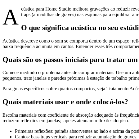
A
cústica para Home Studio melhora gravações ao reduzir rever
traps (armadilhas de graves) nas esquinas para equilibrar a 
O que significa acústica no seu estúd
Acústica descreve como o som se comporta dentro de um espaço: refle
baixa frequência acumula em cantos. Entender esses três comportament
Quais são os passos iniciais para tratar u
Comece medindo o problema antes de comprar materiais. Use um aplica
pequenos, trate janelas e paredes próximas à estação de trabalho prime
Para guias específicos sobre quartos compactos, veja Tratamento Acú
Quais materiais usar e onde colocá-los?
Escolha materiais com coeficiente de absorção adequado às frequênci
reduzem reflexões em janelas; tapetes atenuam reflexões do piso.
Primeiras reflexões: painéis absorventes ao lado e acima da po
Cantos: bass traps verticais para reduzir acumulação de graves.