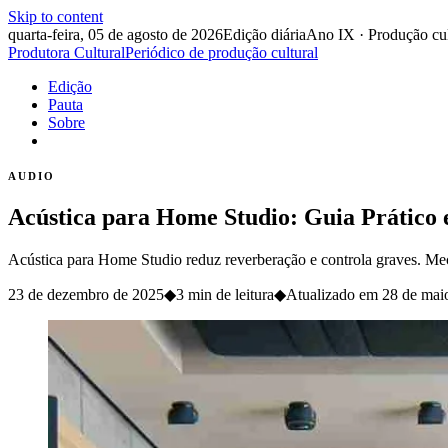
Skip to content
quarta-feira, 05 de agosto de 2026
Edição diária
Ano IX · Produção cul
Produtora Cultural
Periódico de produção cultural
Edição
Pauta
Sobre
AUDIO
Acústica para Home Studio: Guia Prático e
Acústica para Home Studio reduz reverberação e controla graves. Meça 
23 de dezembro de 2025
◆
3 min de leitura
◆
Atualizado em
28 de mai