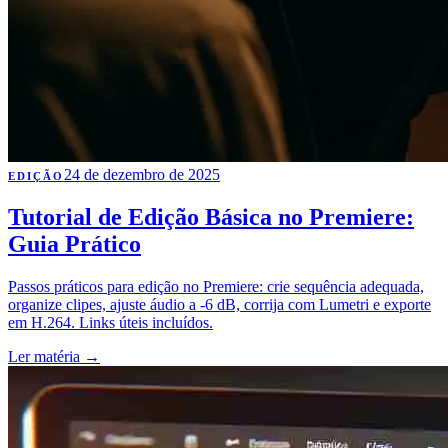
24 de dezembro de 2025
EDIÇÃO
Tutorial de Edição Básica no Premiere:
Guia Prático
Passos práticos para edição no Premiere: crie sequência adequada,
organize clipes, ajuste áudio a -6 dB, corrija com Lumetri e exporte
em H.264. Links úteis incluídos.
Ler matéria
→