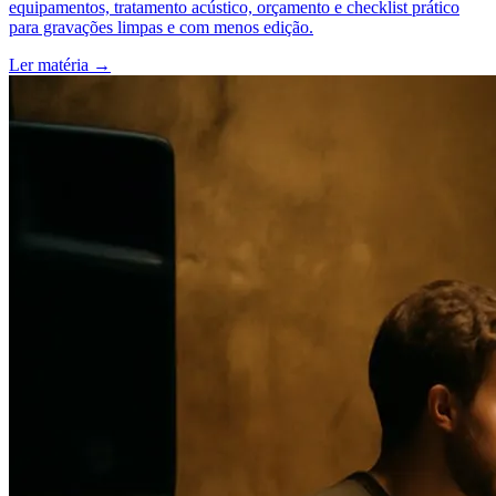
equipamentos, tratamento acústico, orçamento e checklist prático
para gravações limpas e com menos edição.
Ler matéria
→