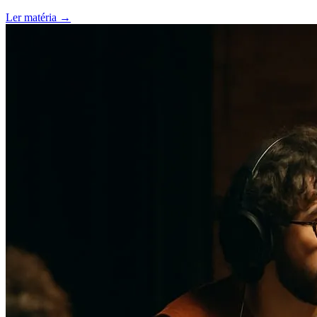
Ler matéria
→