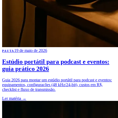
19 de maio de 2026
PAUTA
Estúdio portátil para podcast e eventos:
guia prático 2026
Guia 2026 para montar um estúdio portátil para podcast e eventos:
equipamentos, configurações (48 kHz/24-bit), custos em R$,
checklist e fluxo de transmissão.
Ler matéria
→