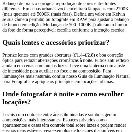
Balanço de branco corrige a reprodução de cores entre fontes
diferentes. Em cenas urbanas você encontrará lâmpadas com 2700K
(mais quentes) até 5000K (mais frias). Defina um valor em Kelvin
se sua câmera permitir, ou fotografe em RAW para ajustar o balanço
de branco em edição. Mudanças de 500–1000K já alteram o humor
da foto de forma perceptível; escolha conforme a intenção estética.
Quais lentes e acessórios priorizar?
Priorize lentes com grandes aberturas (f/1.4–f/2.8) e boa correção
óptica para reduzir aberrações cromáticas à noite. Filtros anti-reflexo
ajudam em cenas com muitas luzes. Leve uma lanterna com ajuste
de intensidade para auxiliar no foco e na composição. Para
iluminações mais naturais, confira nosso Guia de Iluminação Natural
para Fotografia e aplique os princípios em locações urbanas.
Onde fotografar à noite e como escolher
locações?
Locais com contraste entre áreas iluminadas e sombras geram
composições mais interessantes. Espaços privados como
apartamentos e casas têm controle total sobre luzes e podem render
ensaios mais estáveis; veja exemplos de locações disponíveis em