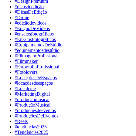
#DesignPremium
#dicasdeedição
#DicasDeEdição
#Drone
#ediçãodevídeos
#EdiçãoDeVídeos
#ensaiosfotográficos
#EnsaiosFotográficos
#EquipamentosDeStúdio
#equipamentosdestúdio
#FilmagemProfissional
#Filmmaker
#FotografiaProfissional
#Fotolovers
#LocaçõesDeEspaços
#locaçõesdeespaços
#Localcine
#MarketingDigital
#produçãomusical
#ProduçãoMusical
#produçõesdeeventos
#ProduçõesDeEventos
#Reels
#tendências2025
#Tendências2025