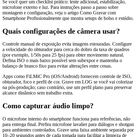
Se você quer um checklist prático: lente adicional, estabilização,
microfone externo e luz. Para instruções passo a passo sobre
montagem e configuração, veja o artigo Como Gravar com
Smartphone Profissionalmente que mostra setups de bolso e estúdio.
Quais configurações de câmera usar?
Controle manual de exposição evita imagens estouradas. Configure
a velocidade do obturador para cerca do dobro da taxa de quadros
(por exemplo, 1/50s para 25 fps) para obter movimento natural.
Defina ISO o mais baixo possível sem subexpor e mantenha o
balanço de branco fixo para evitar alterações entre cenas.
Apps como FiLMiC Pro (iOS/Android) fornecem controle de ISO,
obturador, foco e perfil de cor. Grave em LOG se você vai colorizar
na pós-produção; caso contrário, use um perfil plano para preservar
alcance dinâmico sem trabalho extra.
Como capturar áudio limpo?
O microfone interno do smartphone funciona para referências, não
para entrega final. Prefira microfone lavalier para diálogos e shotgun
para ambientes controlados. Grave uma faixa ambiente separada por
10–20 segundos antes de cada tomada para facilitar a limpeza de