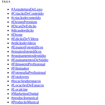
TAGS
#ArquiteturaDeLuxo
#CriaçãoDeConteúdo
#criaçãodeconteúdo
#DesignPremium
#DicasDeEdição
#dicasdeedição
#Drone
#EdiçãoDeVídeos
#ediçãodevídeos
#EnsaiosFotográficos
#ensaiosfotográficos
#equipamentosdestúdio
#EquipamentosDeStúdio
#FilmagemProfissional
#Filmmaker
#FotografiaProfissional
#Fotolovers
#locaçõesdeespaços
#LocaçõesDeEspaços
#Localcine
#MarketingDigital
#produçãomusical
#ProduçãoMusical