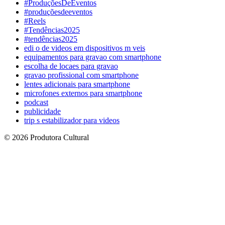
#ProduçõesDeEventos
#produçõesdeeventos
#Reels
#Tendências2025
#tendências2025
edi o de videos em dispositivos m veis
equipamentos para gravao com smartphone
escolha de locaes para gravao
gravao profissional com smartphone
lentes adicionais para smartphone
microfones externos para smartphone
podcast
publicidade
trip s estabilizador para videos
© 2026 Produtora Cultural