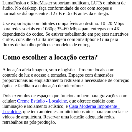
LumaFusion e KineMaster suportam multicam, LUTs e mistura de
áudio. No desktop, faça conformidade de cor com scopes e
normalize diálogos entre -12 dB e -6 dB antes da entrega.
Use exportação com bitrates compatíveis ao destino: 10–20 Mbps
para redes sociais em 1080p; 35–60 Mbps para entregas em 4K
dependendo do codec. Se estiver trabalhando em projetos narrativos
curtos, consulte o Curta-metragem com Smartphone Guia para
fluxos de trabalho práticos e modelos de entrega.
Como escolher a locação certa?
A locação afeta imagem, som e logística. Procure locais com
controle de luz e acesso a tomadas. Espaços com dimensões
proporcionais ao enquadramento reduzem a necessidade de correção
óptica e facilitam a colocação de microfones.
Dois exemplos de espaços que funcionam bem para gravações com
celular:
Creme Estúdio - Localcine
, que oferece estúdio com
iluminação e isolamento acústico, e
Casa Moderna Imponente -
Localcine
, que tem ambientes arquitetônicos úteis para comerciais e
vídeos de arquitetura. Reservar uma locação adequada reduz
retrabalhos na pós-produção.