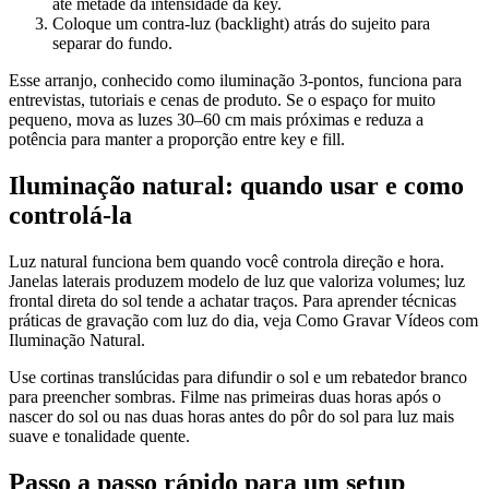
até metade da intensidade da key.
Coloque um contra‑luz (backlight) atrás do sujeito para
separar do fundo.
Esse arranjo, conhecido como iluminação 3‑pontos, funciona para
entrevistas, tutoriais e cenas de produto. Se o espaço for muito
pequeno, mova as luzes 30–60 cm mais próximas e reduza a
potência para manter a proporção entre key e fill.
Iluminação natural: quando usar e como
controlá‑la
Luz natural funciona bem quando você controla direção e hora.
Janelas laterais produzem modelo de luz que valoriza volumes; luz
frontal direta do sol tende a achatar traços. Para aprender técnicas
práticas de gravação com luz do dia, veja Como Gravar Vídeos com
Iluminação Natural.
Use cortinas translúcidas para difundir o sol e um rebatedor branco
para preencher sombras. Filme nas primeiras duas horas após o
nascer do sol ou nas duas horas antes do pôr do sol para luz mais
suave e tonalidade quente.
Passo a passo rápido para um setup