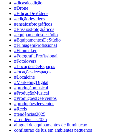
#dicasdeedição
#Drone
#EdiçãoDeVídeos
#ediçãodevídeos
#ensaiosfotográficos
#EnsaiosFotográficos
#equipamentosdestúdio
#EquipamentosDeStúdio
#FilmagemProfissional
#Filmmaker
#FotografiaProfissional
#Fotolovers
#LocaçõesDeEspaços
#locaçõesdeespaços
#Localcine
#MarketingDigital
#produçãomusical
#ProduçãoMusical
#ProduçõesDeEventos
#produçõesdeeventos
#Reels
#tendências2025
#Tendências2025
aluguel de equipamentos de iluminacao
configurao de luz em ambientes pequenos