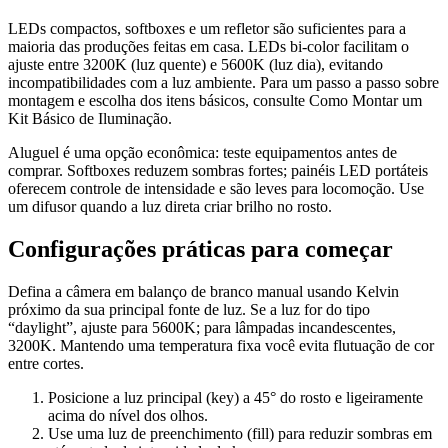
LEDs compactos, softboxes e um refletor são suficientes para a
maioria das produções feitas em casa. LEDs bi-color facilitam o
ajuste entre 3200K (luz quente) e 5600K (luz dia), evitando
incompatibilidades com a luz ambiente. Para um passo a passo sobre
montagem e escolha dos itens básicos, consulte Como Montar um
Kit Básico de Iluminação.
Aluguel é uma opção econômica: teste equipamentos antes de
comprar. Softboxes reduzem sombras fortes; painéis LED portáteis
oferecem controle de intensidade e são leves para locomoção. Use
um difusor quando a luz direta criar brilho no rosto.
Configurações práticas para começar
Defina a câmera em balanço de branco manual usando Kelvin
próximo da sua principal fonte de luz. Se a luz for do tipo
“daylight”, ajuste para 5600K; para lâmpadas incandescentes,
3200K. Mantendo uma temperatura fixa você evita flutuação de cor
entre cortes.
Posicione a luz principal (key) a 45° do rosto e ligeiramente
acima do nível dos olhos.
Use uma luz de preenchimento (fill) para reduzir sombras em