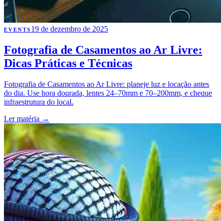
19 de dezembro de 2025
EVENTS
Fotografia de Casamentos ao Ar Livre:
Dicas Práticas e Técnicas
Fotografia de Casamentos ao Ar Livre: planeje luz e locação antes
do dia. Use hora dourada, lentes 24–70mm e 70–200mm, e cheque
infraestrutura do local.
Ler matéria
→