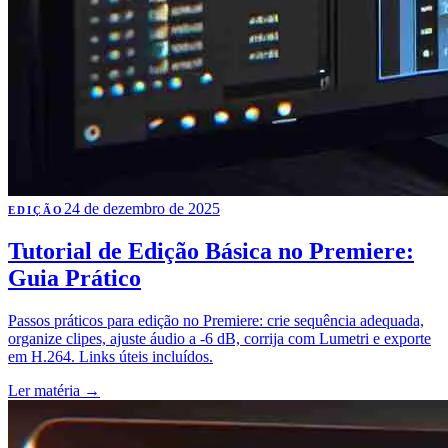
24 de dezembro de 2025
EDIÇÃO
Tutorial de Edição Básica no Premiere:
Guia Prático
Passos práticos para edição no Premiere: crie sequência adequada,
organize clipes, ajuste áudio a -6 dB, corrija com Lumetri e exporte
em H.264. Links úteis incluídos.
Ler matéria
→