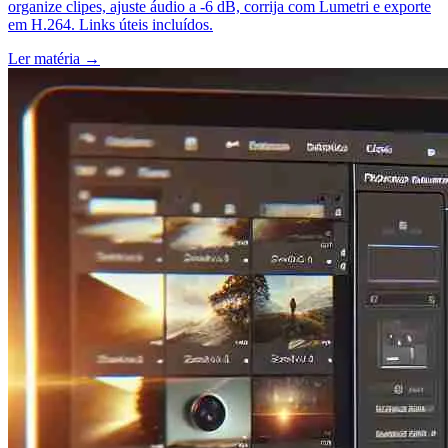
organize clipes, ajuste áudio a -6 dB, corrija com Lumetri e exporte
em H.264. Links úteis incluídos.
Ler matéria
→