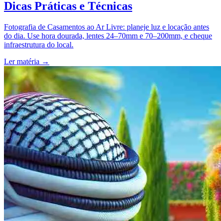
Dicas Práticas e Técnicas
Fotografia de Casamentos ao Ar Livre: planeje luz e locação antes
do dia. Use hora dourada, lentes 24–70mm e 70–200mm, e cheque
infraestrutura do local.
Ler matéria
→