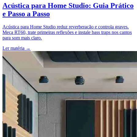
Acústica para Home Studio: Guia Prático
e Passo a Passo
Acústica para Home Studio reduz reverberação e controla graves.
Meça RT60, trate primeiras reflexões e instale bass traps nos cantos
para som mais claro.
Ler matéria
→