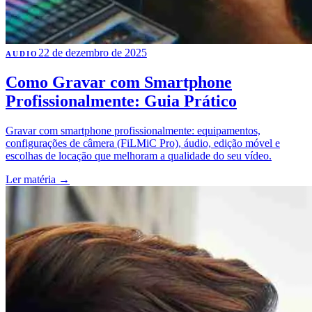
22 de dezembro de 2025
AUDIO
Como Gravar com Smartphone
Profissionalmente: Guia Prático
Gravar com smartphone profissionalmente: equipamentos,
configurações de câmera (FiLMiC Pro), áudio, edição móvel e
escolhas de locação que melhoram a qualidade do seu vídeo.
Ler matéria
→