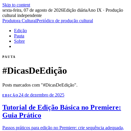
Skip to content
sexta-feira, 07 de agosto de 2026
Edição diária
Ano IX · Produção
cultural independente
Produtora Cultural
Periódico de produção cultural
Edição
Pauta
Sobre
PAUTA
#DicasDeEdição
Posts marcados com "#DicasDeEdição".
24 de dezembro de 2025
EDIÇÃO
Tutorial de Edição Básica no Premiere:
Guia Prático
Passos práticos para edição no Premiere: crie sequência adequada,