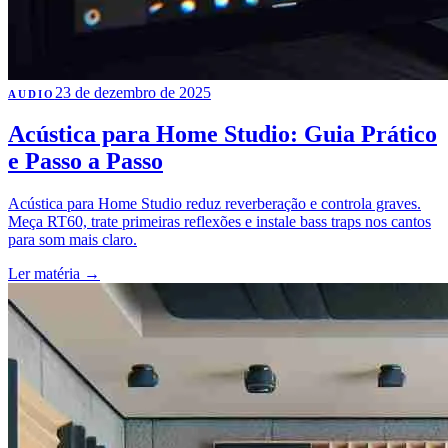
23 de dezembro de 2025
AUDIO
Acústica para Home Studio: Guia Prático
e Passo a Passo
Acústica para Home Studio reduz reverberação e controla graves.
Meça RT60, trate primeiras reflexões e instale bass traps nos cantos
para som mais claro.
Ler matéria
→