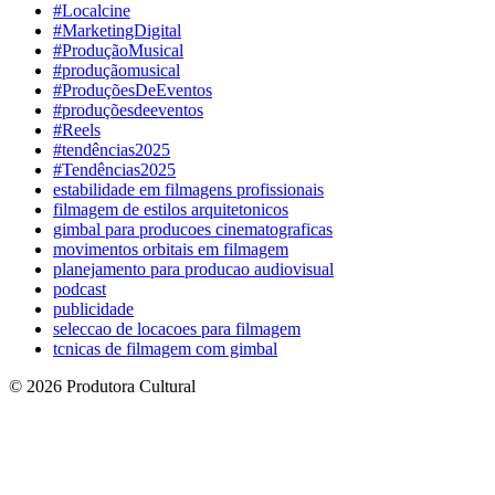
#Localcine
#MarketingDigital
#ProduçãoMusical
#produçãomusical
#ProduçõesDeEventos
#produçõesdeeventos
#Reels
#tendências2025
#Tendências2025
estabilidade em filmagens profissionais
filmagem de estilos arquitetonicos
gimbal para producoes cinematograficas
movimentos orbitais em filmagem
planejamento para producao audiovisual
podcast
publicidade
seleccao de locacoes para filmagem
tcnicas de filmagem com gimbal
© 2026 Produtora Cultural