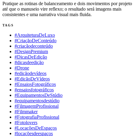
Pratique as rotinas de balanceamento e dois movimentos por projeto
até que o manuseio vire reflexo; o resultado será imagens mais
consistentes e uma narrativa visual mais fluida.
TAGS
#ArquiteturaDeLuxo
#CriaçãoDeConteúdo
#criaçãodeconteúdo
#DesignPremium
#DicasDeEdição
#dicasdeedição
#Drone
#ediçãodevídeos
#EdiçãoDeVídeos
#EnsaiosFotográficos
#ensaiosfotográficos
#EquipamentosDeStúdio
#equipamentosdestúdio
#FilmagemProfissional
#Filmmaker
#FotografiaProfissional
#Fotolovers
#LocaçõesDeEspaços
#locaçõesdeespaços