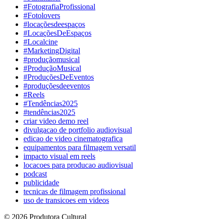
#FotografiaProfissional
#Fotolovers
#locaçõesdeespaços
#LocaçõesDeEspaços
#Localcine
#MarketingDigital
#produçãomusical
#ProduçãoMusical
#ProduçõesDeEventos
#produçõesdeeventos
#Reels
#Tendências2025
#tendências2025
criar video demo reel
divulgacao de portfolio audiovisual
edicao de video cinematografica
equipamentos para filmagem versatil
impacto visual em reels
locacoes para producao audiovisual
podcast
publicidade
tecnicas de filmagem profissional
uso de transicoes em videos
© 2026 Produtora Cultural