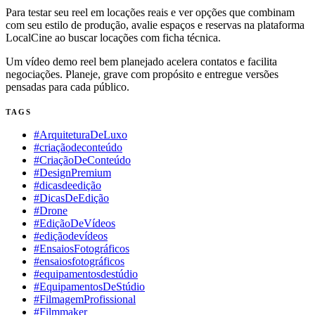
Para testar seu reel em locações reais e ver opções que combinam
com seu estilo de produção, avalie espaços e reservas na plataforma
LocalCine ao buscar locações com ficha técnica.
Um vídeo demo reel bem planejado acelera contatos e facilita
negociações. Planeje, grave com propósito e entregue versões
pensadas para cada público.
TAGS
#ArquiteturaDeLuxo
#criaçãodeconteúdo
#CriaçãoDeConteúdo
#DesignPremium
#dicasdeedição
#DicasDeEdição
#Drone
#EdiçãoDeVídeos
#ediçãodevídeos
#EnsaiosFotográficos
#ensaiosfotográficos
#equipamentosdestúdio
#EquipamentosDeStúdio
#FilmagemProfissional
#Filmmaker