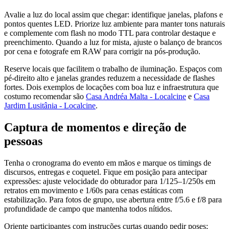
Avalie a luz do local assim que chegar: identifique janelas, plafons e
pontos quentes LED. Priorize luz ambiente para manter tons naturais
e complemente com flash no modo TTL para controlar destaque e
preenchimento. Quando a luz for mista, ajuste o balanço de brancos
por cena e fotografe em RAW para corrigir na pós-produção.
Reserve locais que facilitem o trabalho de iluminação. Espaços com
pé-direito alto e janelas grandes reduzem a necessidade de flashes
fortes. Dois exemplos de locações com boa luz e infraestrutura que
costumo recomendar são
Casa Andréa Malta - Localcine
e
Casa
Jardim Lusitânia - Localcine
.
Captura de momentos e direção de
pessoas
Tenha o cronograma do evento em mãos e marque os timings de
discursos, entregas e coquetel. Fique em posição para antecipar
expressões: ajuste velocidade do obturador para 1/125–1/250s em
retratos em movimento e 1/60s para cenas estáticas com
estabilização. Para fotos de grupo, use abertura entre f/5.6 e f/8 para
profundidade de campo que mantenha todos nítidos.
Oriente participantes com instruções curtas quando pedir poses;