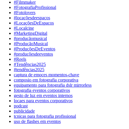
#Filmmaker
#FotografiaProfissional
#Fotolovers
#locaçõesdeespaços
#LocaçõesDeEspaços
#Localcine
#MarketingDigital
#produçãomusical
#ProduçãoMusical
#ProduçõesDeEventos
#produçõesdeeventos
#Reels
#Tendências2025
#tendências2025
captura de emoces momentos-chave
composio em fotografia corporativa
equipamento para fotografia dslr mirrorless
fotografia eventos corporativos
gesto de luz em eventos internos
locaes para eventos corporativos
podcast
publicidade
tcnicas para fotografia profissional
uso de flashes em eventos