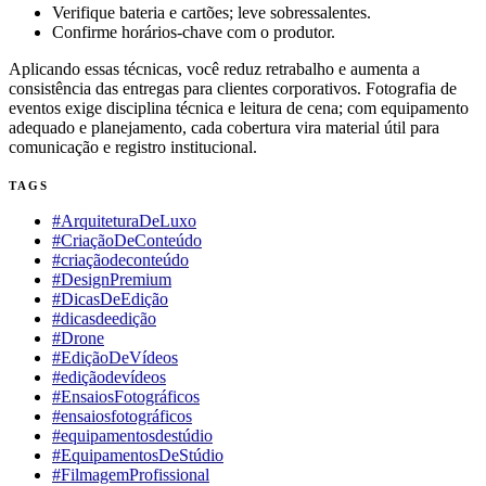
Verifique bateria e cartões; leve sobressalentes.
Confirme horários-chave com o produtor.
Aplicando essas técnicas, você reduz retrabalho e aumenta a
consistência das entregas para clientes corporativos. Fotografia de
eventos exige disciplina técnica e leitura de cena; com equipamento
adequado e planejamento, cada cobertura vira material útil para
comunicação e registro institucional.
TAGS
#ArquiteturaDeLuxo
#CriaçãoDeConteúdo
#criaçãodeconteúdo
#DesignPremium
#DicasDeEdição
#dicasdeedição
#Drone
#EdiçãoDeVídeos
#ediçãodevídeos
#EnsaiosFotográficos
#ensaiosfotográficos
#equipamentosdestúdio
#EquipamentosDeStúdio
#FilmagemProfissional