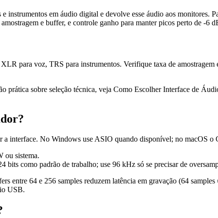
e instrumentos em áudio digital e devolve esse áudio aos monitores. Pa
e amostragem e buffer, e controle ganho para manter picos perto de -6 
a: XLR para voz, TRS para instrumentos. Verifique taxa de amostragem
ão prática sobre seleção técnica, veja Como Escolher Interface de Áudio
ador?
ectar a interface. No Windows use ASIO quando disponível; no macOS o 
 ou sistema.
 bits como padrão de trabalho; use 96 kHz só se precisar de oversampl
buffers entre 64 e 256 samples reduzem latência em gravação (64 sampl
dio USB.
?