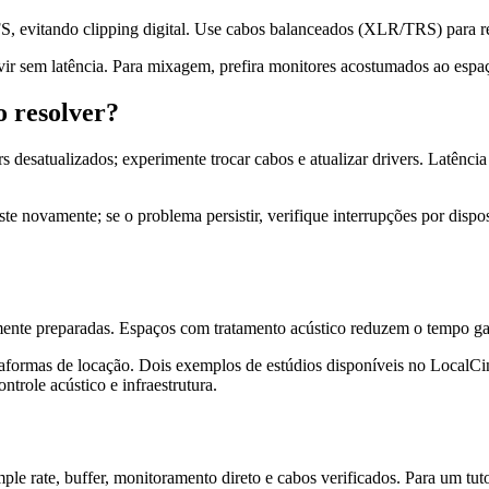
, evitando clipping digital. Use cabos balanceados (XLR/TRS) para red
uvir sem latência. Para mixagem, prefira monitores acostumados ao espa
 resolver?
s desatualizados; experimente trocar cabos e atualizar drivers. Latênci
ste novamente; se o problema persistir, verifique interrupções por dis
ente preparadas. Espaços com tratamento acústico reduzem o tempo gas
ataformas de locação. Dois exemplos de estúdios disponíveis no LocalC
trole acústico e infraestrutura.
mple rate, buffer, monitoramento direto e cabos verificados. Para um tut