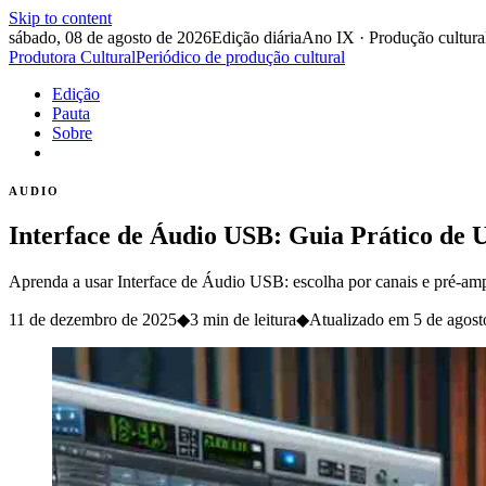
Skip to content
sábado, 08 de agosto de 2026
Edição diária
Ano IX · Produção cultura
Produtora Cultural
Periódico de produção cultural
Edição
Pauta
Sobre
AUDIO
Interface de Áudio USB: Guia Prático de 
Aprenda a usar Interface de Áudio USB: escolha por canais e pré-amps,
11 de dezembro de 2025
◆
3 min de leitura
◆
Atualizado em
5 de agost