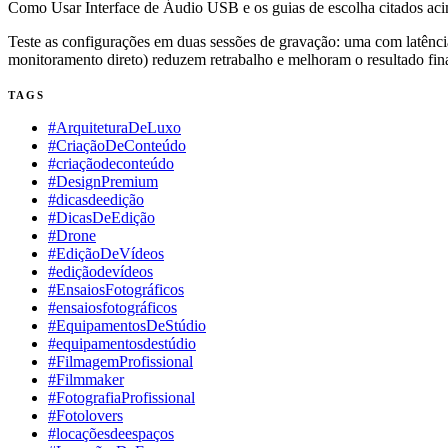
Como Usar Interface de Áudio USB e os guias de escolha citados aci
Teste as configurações em duas sessões de gravação: uma com latênci
monitoramento direto) reduzem retrabalho e melhoram o resultado fina
TAGS
#ArquiteturaDeLuxo
#CriaçãoDeConteúdo
#criaçãodeconteúdo
#DesignPremium
#dicasdeedição
#DicasDeEdição
#Drone
#EdiçãoDeVídeos
#ediçãodevídeos
#EnsaiosFotográficos
#ensaiosfotográficos
#EquipamentosDeStúdio
#equipamentosdestúdio
#FilmagemProfissional
#Filmmaker
#FotografiaProfissional
#Fotolovers
#locaçõesdeespaços