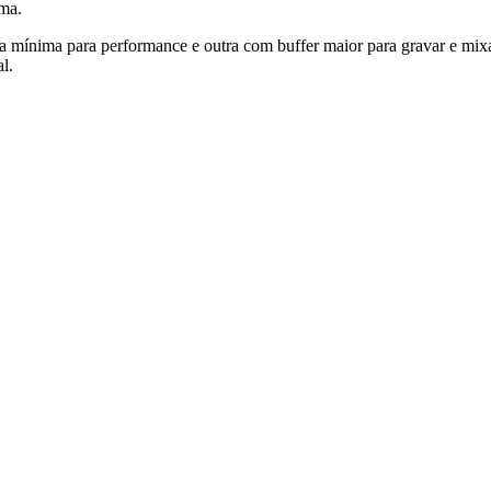
ma.
a mínima para performance e outra com buffer maior para gravar e mixa
l.