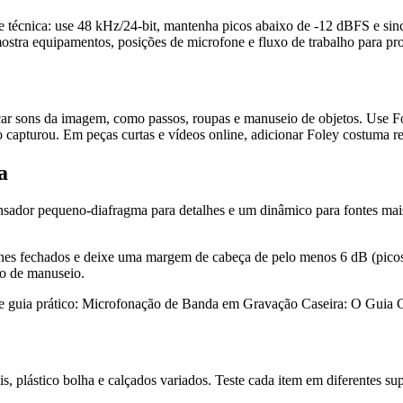
 técnica: use 48 kHz/24‑bit, mantenha picos abaixo de -12 dBFS e sincr
stra equipamentos, posições de microfone e fluxo de trabalho para pr
rçar sons da imagem, como passos, roupas e manuseio de objetos. Use F
o capturou. Em peças curtas e vídeos online, adicionar Foley costuma re
a
sador pequeno-diafragma para detalhes e um dinâmico para fontes mais
fones fechados e deixe uma margem de cabeça de pelo menos 6 dB (pico
do de manuseio.
ste guia prático: Microfonação de Banda em Gravação Caseira: O Guia 
s, plástico bolha e calçados variados. Teste cada item em diferentes sup