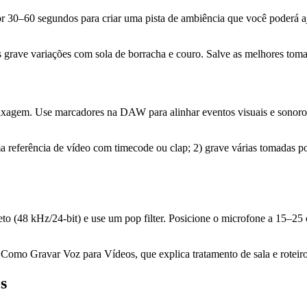
por 30–60 segundos para criar uma pista de ambiência que você poderá a
s grave variações com sola de borracha e couro. Salve as melhores t
 mixagem. Use marcadores na DAW para alinhar eventos visuais e sonoro
a referência de vídeo com timecode ou clap; 2) grave várias tomadas por
to (48 kHz/24‑bit) e use um pop filter. Posicione o microfone a 15–25 
a Como Gravar Voz para Vídeos, que explica tratamento de sala e roteiro
s