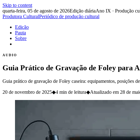
Skip to content
quarta-feira, 05 de agosto de 2026
Edição diária
Ano IX · Produção cul
Produtora Cultural
Periódico de produção cultural
Edição
Pauta
Sobre
AUDIO
Guia Prático de Gravação de Foley para 
Guia prático de gravação de Foley caseira: equipamentos, posições de
20 de novembro de 2025
◆
4 min de leitura
◆
Atualizado em
28 de mai