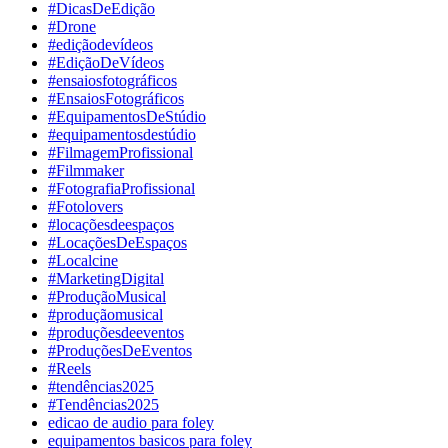
#DicasDeEdição
#Drone
#ediçãodevídeos
#EdiçãoDeVídeos
#ensaiosfotográficos
#EnsaiosFotográficos
#EquipamentosDeStúdio
#equipamentosdestúdio
#FilmagemProfissional
#Filmmaker
#FotografiaProfissional
#Fotolovers
#locaçõesdeespaços
#LocaçõesDeEspaços
#Localcine
#MarketingDigital
#ProduçãoMusical
#produçãomusical
#produçõesdeeventos
#ProduçõesDeEventos
#Reels
#tendências2025
#Tendências2025
edicao de audio para foley
equipamentos basicos para foley