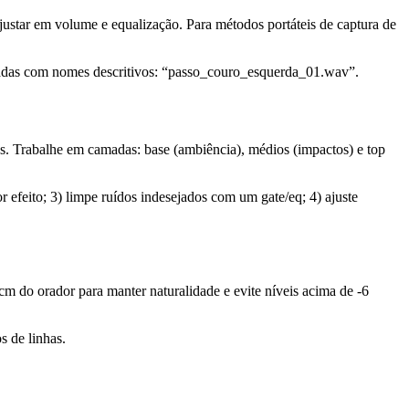
justar em volume e equalização. Para métodos portáteis de captura de
omadas com nomes descritivos: “passo_couro_esquerda_01.wav”.
s. Trabalhe em camadas: base (ambiência), médios (impactos) e top
 efeito; 3) limpe ruídos indesejados com um gate/eq; 4) ajuste
cm do orador para manter naturalidade e evite níveis acima de -6
s de linhas.