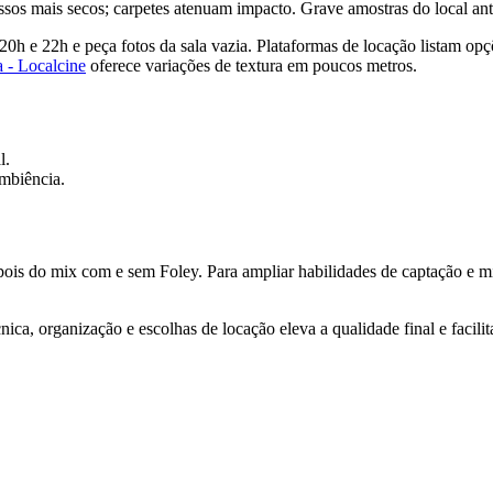
os mais secos; carpetes atenuam impacto. Grave amostras do local antes
 20h e 22h e peça fotos da sala vazia. Plataformas de locação listam op
 - Localcine
oferece variações de textura em poucos metros.
l.
ambiência.
is do mix com e sem Foley. Para ampliar habilidades de captação e mic
ica, organização e escolhas de locação eleva a qualidade final e facil