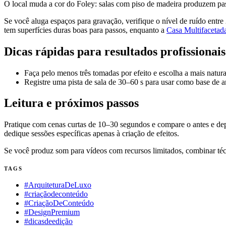
O local muda a cor do Foley: salas com piso de madeira produzem pass
Se você aluga espaços para gravação, verifique o nível de ruído entre
tem superfícies duras boas para passos, enquanto a
Casa Multifacetada
Dicas rápidas para resultados profissionais
Faça pelo menos três tomadas por efeito e escolha a mais natura
Registre uma pista de sala de 30–60 s para usar como base de 
Leitura e próximos passos
Pratique com cenas curtas de 10–30 segundos e compare o antes e depo
dedique sessões específicas apenas à criação de efeitos.
Se você produz som para vídeos com recursos limitados, combinar técn
TAGS
#ArquiteturaDeLuxo
#criaçãodeconteúdo
#CriaçãoDeConteúdo
#DesignPremium
#dicasdeedição