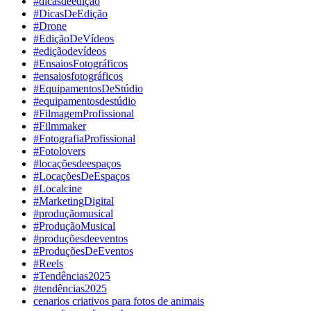
#dicasdeedição
#DicasDeEdição
#Drone
#EdiçãoDeVídeos
#ediçãodevídeos
#EnsaiosFotográficos
#ensaiosfotográficos
#EquipamentosDeStúdio
#equipamentosdestúdio
#FilmagemProfissional
#Filmmaker
#FotografiaProfissional
#Fotolovers
#locaçõesdeespaços
#LocaçõesDeEspaços
#Localcine
#MarketingDigital
#produçãomusical
#ProduçãoMusical
#produçõesdeeventos
#ProduçõesDeEventos
#Reels
#Tendências2025
#tendências2025
cenarios criativos para fotos de animais