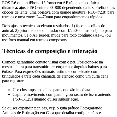
EOS R6 ou um iPhone 13 fornecem AF rápido e boa faixa
dinâmica; ajuste ISO entre 200–800 dependendo da luz. Prefira duas
opções de lente: uma objetiva com grande abertura (f/1.8–f/2.8) para
retratos e uma zoom 24–70mm para enquadramentos rápidos.
Dois ajustes técnicos aceleram resultados: 1) foco nos olhos do
animal; 2) prioridade de obturador com 1/250s ou mais rápido para
movimentos. Se o AF perder, mude para foco contínuo (AF-C) ou
use foco manual em retratos compostos.
Técnicas de composição e interação
Comece garantindo contato visual com o pet. Posicione-se na
mesma altura para transmitir presença e use ângulos baixos para
ênfase. Para expressões naturais, estimule curiosidade com
brinquedos e trate cada chamada de atenção como um curta cena
para registrar.
Use close-ups nos olhos para conexão imediata.
Capture movimento com panning ou rastro de luz mantendo
1/60–1/125s quando quiser sugerir ação.
Se quiser expandir técnicas, veja o guia prático Fotografando
Animais de Estimação em Casa que detalha configurações e