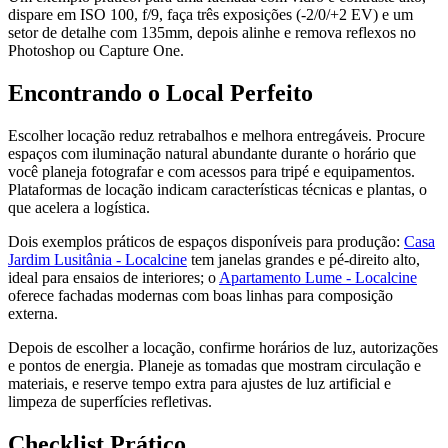
dispare em ISO 100, f/9, faça três exposições (-2/0/+2 EV) e um
setor de detalhe com 135mm, depois alinhe e remova reflexos no
Photoshop ou Capture One.
Encontrando o Local Perfeito
Escolher locação reduz retrabalhos e melhora entregáveis. Procure
espaços com iluminação natural abundante durante o horário que
você planeja fotografar e com acessos para tripé e equipamentos.
Plataformas de locação indicam características técnicas e plantas, o
que acelera a logística.
Dois exemplos práticos de espaços disponíveis para produção:
Casa
Jardim Lusitânia - Localcine
tem janelas grandes e pé-direito alto,
ideal para ensaios de interiores; o
Apartamento Lume - Localcine
oferece fachadas modernas com boas linhas para composição
externa.
Depois de escolher a locação, confirme horários de luz, autorizações
e pontos de energia. Planeje as tomadas que mostram circulação e
materiais, e reserve tempo extra para ajustes de luz artificial e
limpeza de superfícies refletivas.
Checklist Prático