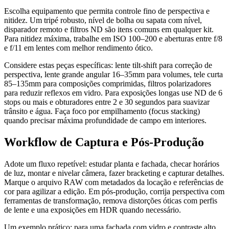
Escolha equipamento que permita controle fino de perspectiva e
nitidez. Um tripé robusto, nível de bolha ou sapata com nível,
disparador remoto e filtros ND são itens comuns em qualquer kit.
Para nitidez máxima, trabalhe em ISO 100–200 e aberturas entre f/8
e f/11 em lentes com melhor rendimento ótico.
Considere estas peças específicas: lente tilt-shift para correção de
perspectiva, lente grande angular 16–35mm para volumes, tele curta
85–135mm para composições comprimidas, filtros polarizadores
para reduzir reflexos em vidro. Para exposições longas use ND de 6
stops ou mais e obturadores entre 2 e 30 segundos para suavizar
trânsito e água. Faça foco por empilhamento (focus stacking)
quando precisar máxima profundidade de campo em interiores.
Workflow de Captura e Pós-Produção
Adote um fluxo repetível: estudar planta e fachada, checar horários
de luz, montar e nivelar câmera, fazer bracketing e capturar detalhes.
Marque o arquivo RAW com metadados da locação e referências de
cor para agilizar a edição. Em pós-produção, corrija perspectiva com
ferramentas de transformação, remova distorções óticas com perfis
de lente e una exposições em HDR quando necessário.
Um exemplo prático: para uma fachada com vidro e contraste alto,