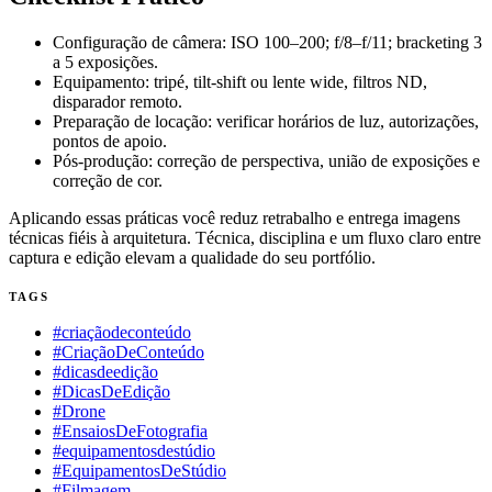
Configuração de câmera: ISO 100–200; f/8–f/11; bracketing 3
a 5 exposições.
Equipamento: tripé, tilt-shift ou lente wide, filtros ND,
disparador remoto.
Preparação de locação: verificar horários de luz, autorizações,
pontos de apoio.
Pós-produção: correção de perspectiva, união de exposições e
correção de cor.
Aplicando essas práticas você reduz retrabalho e entrega imagens
técnicas fiéis à arquitetura. Técnica, disciplina e um fluxo claro entre
captura e edição elevam a qualidade do seu portfólio.
TAGS
#criaçãodeconteúdo
#CriaçãoDeConteúdo
#dicasdeedição
#DicasDeEdição
#Drone
#EnsaiosDeFotografia
#equipamentosdestúdio
#EquipamentosDeStúdio
#Filmagem