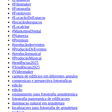
#Filmmaker
#Fotografia
#Fotolovers
#LocaçãoDeEspaços
#locaçãodeespaços
#Localcine
#MarketingDigital
#Natureza
#Premium
#produçãodeeventos
#ProduçãoDeEventos
#produçãomusical
#ProduçãoMusical
#tendências2025
#Tendências2025
#Videomaker
captura de edificios em diferentes angulos
composicao e perspectiva fotograficas
edição
edição
equipamento para fotografia arquitetonica
fotografia panoramica de edificacoes
iluminacao natural em arquitetura
localizacoes para fotografia de arquitetura